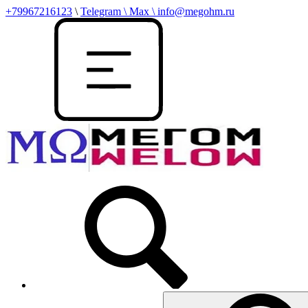
+79967216123
\
Telegram \ Max \ info@megohm.ru