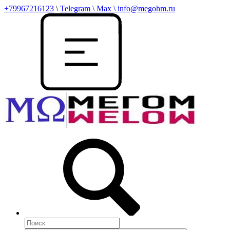
+79967216123
\
Telegram \ Max \ info@megohm.ru