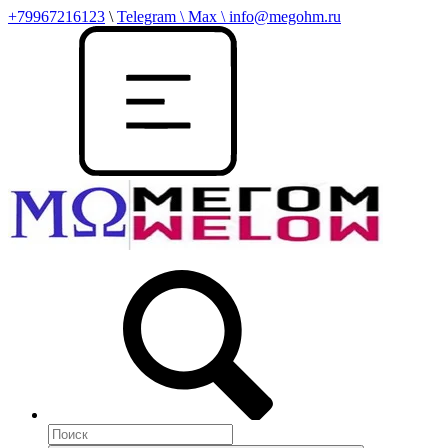
+79967216123
\
Telegram \ Max \ info@megohm.ru