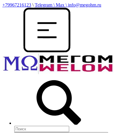
+79967216123
\
Telegram \ Max \ info@megohm.ru