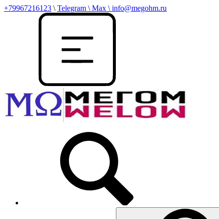
+79967216123
\
Telegram \ Max \ info@megohm.ru