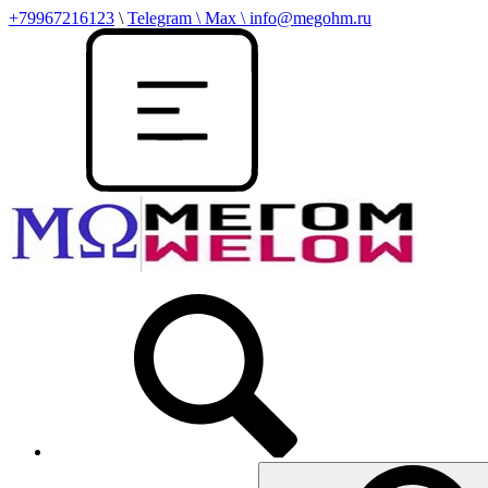
+79967216123
\
Telegram \ Max \ info@megohm.ru