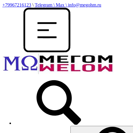
+79967216123
\
Telegram \ Max \ info@megohm.ru