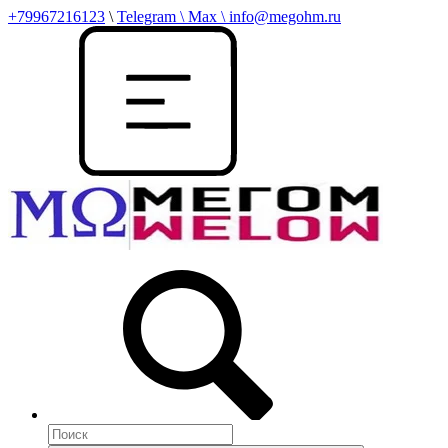
+79967216123
\
Telegram \ Max \ info@megohm.ru