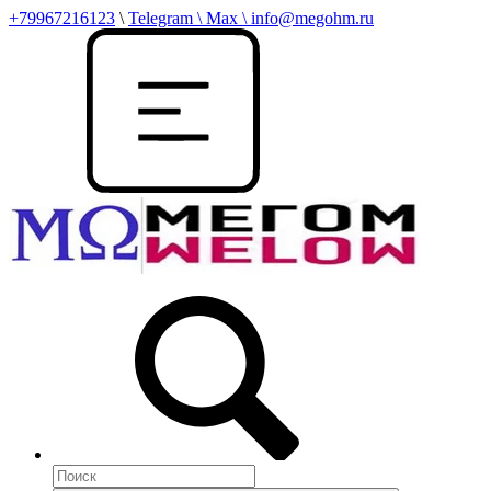
+79967216123
\
Telegram \ Max \ info@megohm.ru