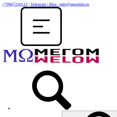
+79967216123
\
Telegram \ Max \ info@megohm.ru