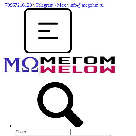
+79967216123
\
Telegram \ Max \ info@megohm.ru