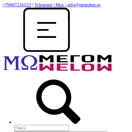
+79967216123
\
Telegram \ Max \ info@megohm.ru