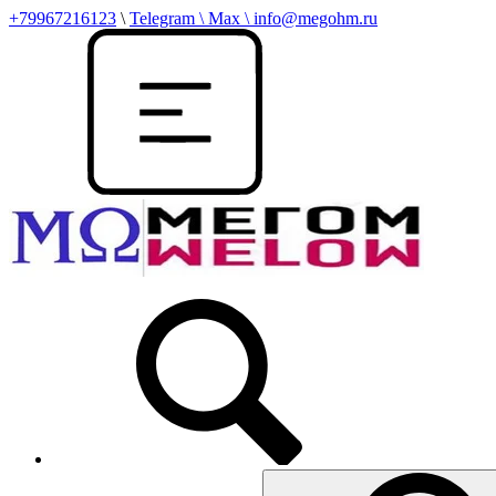
+79967216123
\
Telegram \ Max \ info@megohm.ru