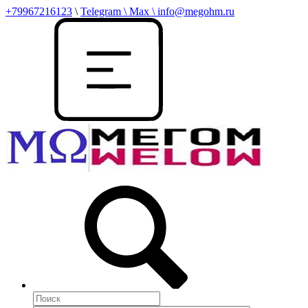
+79967216123
\
Telegram \ Max \ info@megohm.ru