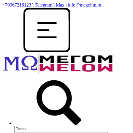
+79967216123
\
Telegram \ Max \ info@megohm.ru