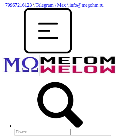
+79967216123
\
Telegram \ Max \ info@megohm.ru