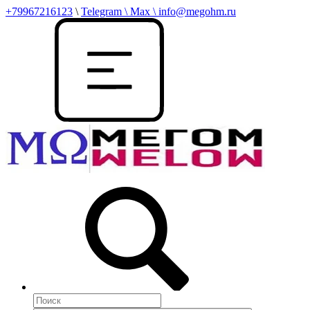
+79967216123
\
Telegram \ Max \ info@megohm.ru