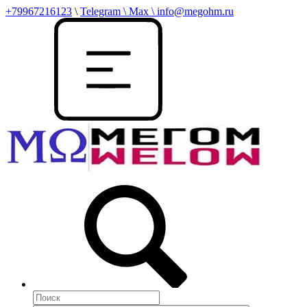
+79967216123
\
Telegram \ Max \ info@megohm.ru