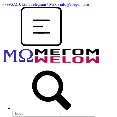
+79967216123
\
Telegram \ Max \ info@megohm.ru