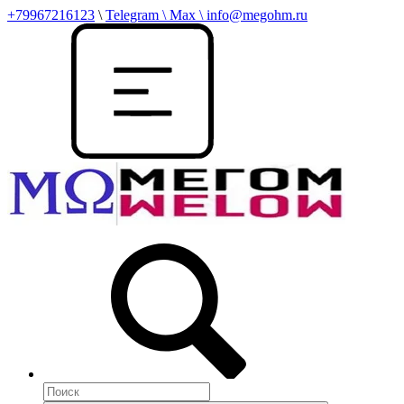
+79967216123
\
Telegram \ Max \ info@megohm.ru