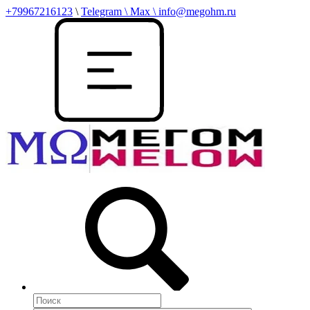
+79967216123
\
Telegram \ Max \ info@megohm.ru