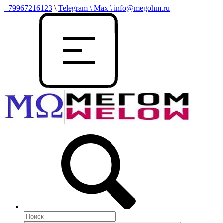
+79967216123
\
Telegram \ Max \ info@megohm.ru