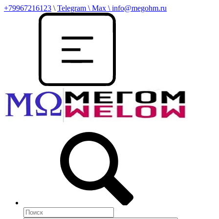
+79967216123
\
Telegram \ Max \ info@megohm.ru