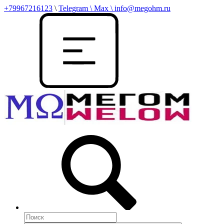
+79967216123
\
Telegram \ Max \ info@megohm.ru