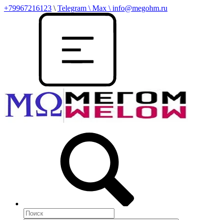
+79967216123
\
Telegram \ Max \ info@megohm.ru