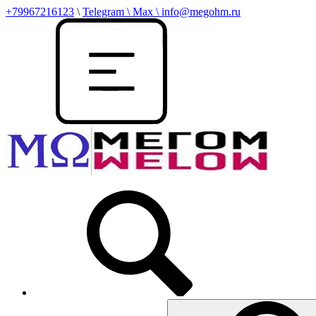
+79967216123
\
Telegram \ Max \ info@megohm.ru