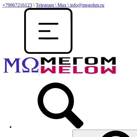
+79967216123
\
Telegram \ Max \ info@megohm.ru