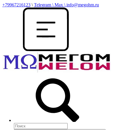
+79967216123
\
Telegram \ Max \ info@megohm.ru