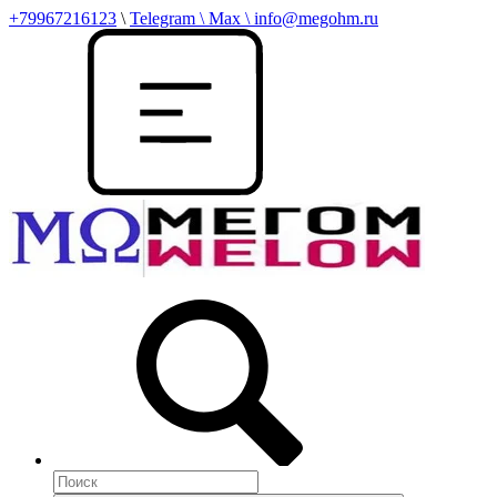
+79967216123
\
Telegram \ Max \ info@megohm.ru