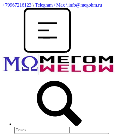
+79967216123
\
Telegram \ Max \ info@megohm.ru