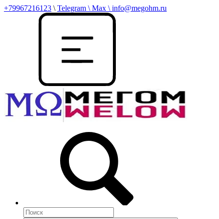
+79967216123
\
Telegram \ Max \ info@megohm.ru