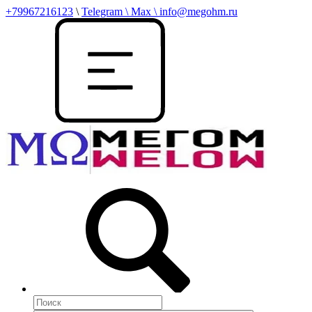
+79967216123
\
Telegram \ Max \ info@megohm.ru