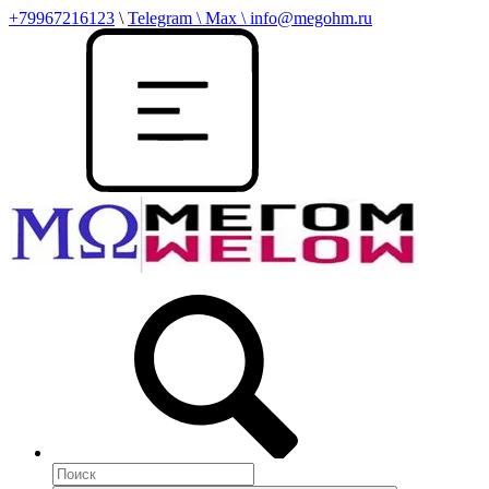
+79967216123
\
Telegram \ Max \ info@megohm.ru