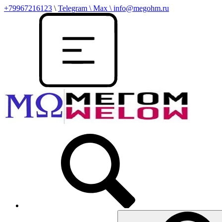
+79967216123
\
Telegram \ Max \ info@megohm.ru