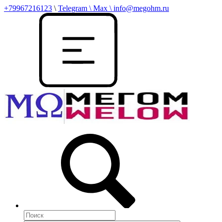
+79967216123
\
Telegram \ Max \ info@megohm.ru