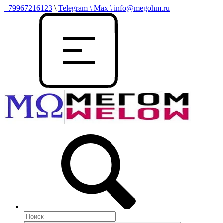
+79967216123
\
Telegram \ Max \ info@megohm.ru