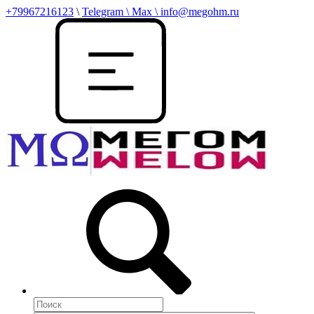
+79967216123
\
Telegram \ Max \ info@megohm.ru