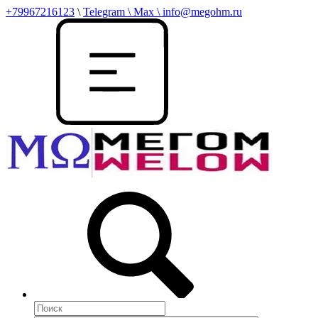
+79967216123
\
Telegram \ Max \ info@megohm.ru