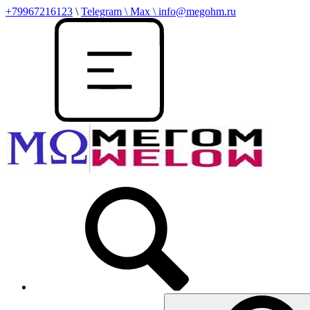
+79967216123
\
Telegram \ Max \ info@megohm.ru