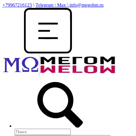
+79967216123
\
Telegram \ Max \ info@megohm.ru