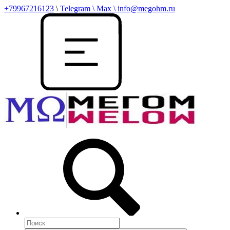
+79967216123
\
Telegram \ Max \ info@megohm.ru