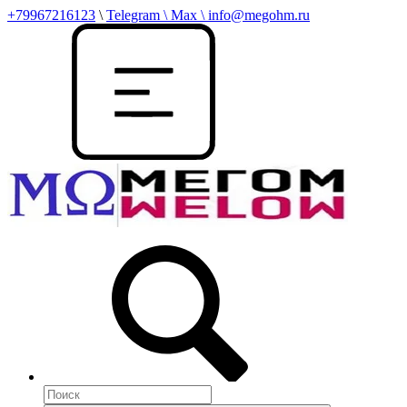
+79967216123
\
Telegram \ Max \ info@megohm.ru